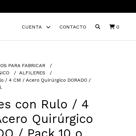
CUENTA
CONTACTO
0
OS PARA FABRICAR
GICO
ALFILERES
ulo / 4 CM / Acero Quirúrgico DORADO /
.
res con Rulo / 4
cero Quirúrgico
O / Pack 10 o