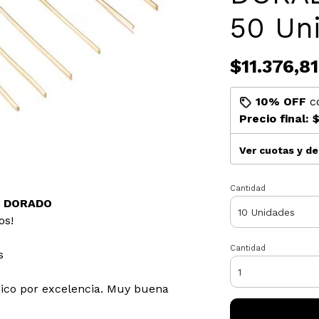
50 Uni
$11.376,81
10% OFF
c
Precio final:
$
Ver cuotas y d
Cantidad
co DORADO
os!
Cantidad
s
ico por excelencia. Muy buena