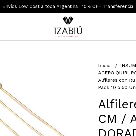
Envíos Low Cost a toda Argentina | 10% OFF Transferencia
Inicio
INSUM
ACERO QUIRUR
Alfileres con R
Pack 10 o 50 Uni
Alfile
CM / A
DORAD