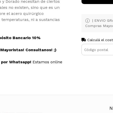
o y Dorado necesitan de ciertos
les no existen, sino que es un
re el acero quirúrgico
s temperaturas, ni a sustancias
| ENVIO GRAT
Compras Mayor
pósito Bancario 10%
Calculá el cos
ayoristas! Consultanos! ;)
s por Whatsapp!
Estamos online
N