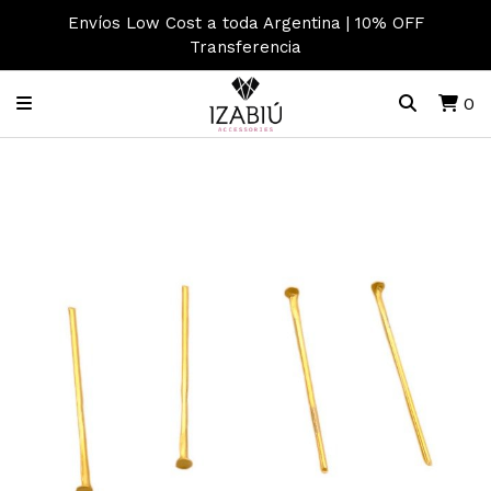
Envíos Low Cost a toda Argentina | 10% OFF
Transferencia
0