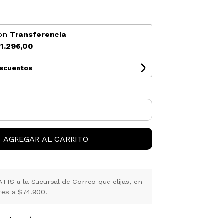
on
Transferencia
1.296,00
escuentos
AGREGAR AL CARRITO
IS a la Sucursal de Correo que elijas, en
es a $74.900.