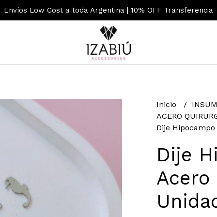
Envíos Low Cost a toda Argentina | 10% OFF Transferencia
Inicio
INSUM
ACERO QUIRUR
Dije Hipocampo 
Dije H
Acero 
Unida