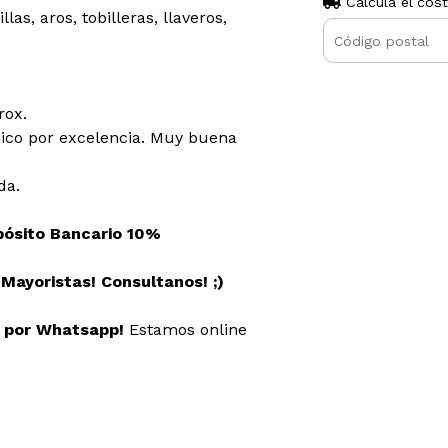
Calculá el cos
las, aros, tobilleras, llaveros,
rox.
ico por excelencia. Muy buena
da.
pósito Bancario 10%
ayoristas! Consultanos! ;)
s por Whatsapp!
Estamos online