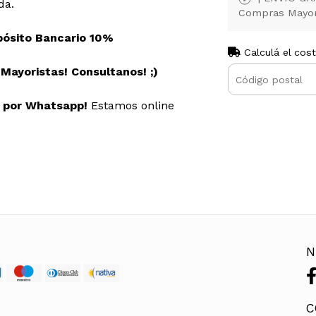
da.
Compras Mayor
pósito Bancario 10%
Calculá el cos
ayoristas! Consultanos! ;)
s por Whatsapp!
Estamos online
N
C