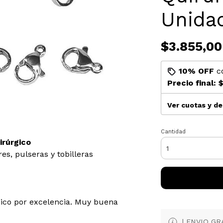
Unida
$3.855,00
10% OFF
c
Precio final:
$
Ver cuotas y d
Cantidad
rúrgico
res, pulseras y tobilleras
ico por excelencia. Muy buena
| ENVIO GRAT