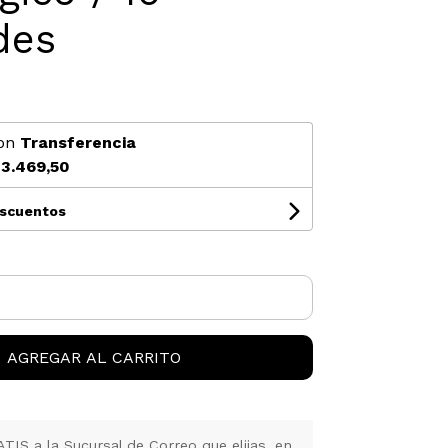
des
on
Transferencia
3.469,50
escuentos
AGREGAR AL CARRITO
IS a la Sucursal de Correo que elijas, en