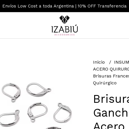
Envíos Low Cost a toda Argentina | 10% OFF Transferencia
Inicio
INSUM
ACERO QUIRUR
Brisuras France
Quirúrgico
Brisur
Ganchi
Acero 