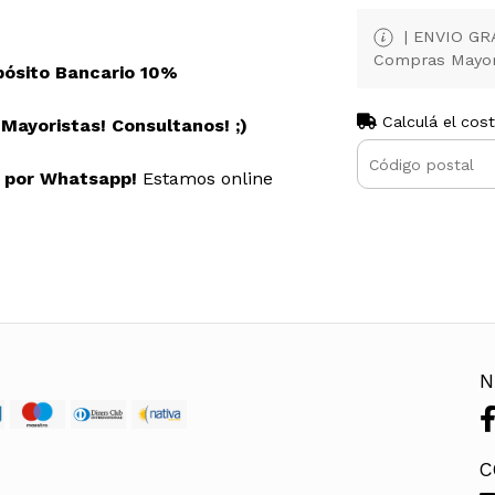
| ENVIO GRAT
Compras Mayor
pósito Bancario 10%
Calculá el cos
ayoristas! Consultanos! ;)
s por Whatsapp!
Estamos online
N
C